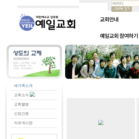
교회안내
예일교회 참여하기
새가족소개
교회소식
교회앨범
신앙간증
자유게시판