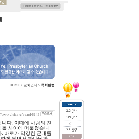
제
HOME
> 교회안내 >
목회칼럼
://www.ylch.org/board/8143
됩니다
.
이때에 사람의 진
믹돌 사이에 머물렀습니
다
.
바로가 막강한 군대를
절하게 되면서 하나님과