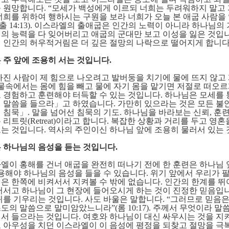
 원망합니다
. “
모세가 백성에게 이르되 너희는 두려워하지 말고
너희를 위하여 행하시는 구원을 보라 너희가 오늘 본 애굽 사람을
출
14:13).
이스라엘의 출애굽은 인간의 노력이 아니라 하나님의
의 능력을 다 잊어버리고 애굽의 군대만 보고 이성을 잃은 것입
 인간의 허우적거림은 더 깊은 절망의 나락으로 떨어지게 합니
 주 앞에 조용히 서는 것입니다
.
빠진 사람이 제 힘으로 나오려고 발버둥을 치기에 물에 뜨지 않고
물속에서는 몸에 힘을 빼고 물에 자기 몸을 맡기면 저절로 떠오
 경험하고 훈련해야 터득할 수 있는 것입니다
.
하나님은 모세를
 말씀을 들으라
」
고 하였습니다
.
가만히 있으라는 것은 모든 불
 침묵
」
.
말을 넘어선 침묵의 기도
.
하나님을 바라보는 신뢰
,
훈련
 리트릿
(Retreat)
이라고 합니다
.
복잡한 상황과 거리를 두고 영혼
는 것입니다
.
역사의 주인이신 하나님 앞에 조용히 물러서 있는
 하나님의 음성을 듣는 것입니다
.
엘이 홍해를 건너 애굽을 완전히 떠나기 전에 한 훈련은 하나님 
용해야 하나님의 음성을 들을 수 있습니다
.
위기 앞에서 우리가 
은 한쪽에 비켜서서 지켜볼 수 밖에 없습니다
.
인간의 한계를 뛰
러서고 하나님이 그 현장에 들어오시게 하는 것이 진정한 믿음입
귀를 기우리는 것입니다
.
사도 바울은 말합니다
. “
그러므로 믿음은
도의 말씀으로 말미암았느니라
”(
롬
10:17).
주께서 무엇이라 말
서 들으라는 것입니다
.
여호와 하나님이 대신 싸우시는 것을 지
 아우성을 치던 이스라엘이 이 음성에 평정을 되찾고 절망을 극