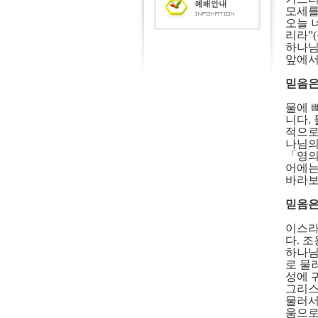
모세를
오늘 
리라
”(
하나님
앞에서
믿음은
물에 
니다
.
적으로
나님의
「
영의
어에는
바라보
믿음은
이스라
다
.
조
하나님
로 물
성에 
그리스
물러서
움으로