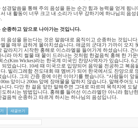
 성경말씀을 통해 주의 음성을 듣는 순간 힘과 능력을 얻게 됩니
서 내 활동이 너무 크고 내 소리가 너무 강하기에 하나님의 음성
다
.
 순종하고 앞으로 나아가는 것입니다
.
의 음성을 듣는다는 것은 말씀대로 움직이고 순종하는 것입니다
엘을 매우 급하게 몰아치셨습니다
.
애굽의 군대가 가까이 오지 
막 갈라지기 시작한 홍해로 이스라엘을 들어가게 하셨습니다
.
건
아니라 마치 썰물 때 뭍이 드러나는 것처럼 한걸음씩 홍해 한 가
윅스
(Kim Wickes)
라는 한국계 미국인 찬양사역자가 있습니다
. 6.
 되었습니다
. 10
세 때 미국으로 입양되어 음악을 전공하고 복음
니다
.
빌리그레함 전도대회 때 멤버가 되어 한국에서도 찬양으로 
었습니다
.
그의 간증 중에 이런 이야기를 했습니다
. “
사람들이 앞을
100m
앞이나
200m
앞에 장애물을 말하지 않습니다
.
말해주어도 
습니다
.
다만 한 걸음 앞만 말해주면 그대로 따르며 목적지에 도
인도하시는 방법입니다
.
홍해를 들어선 이스라엘만 아니라 험난한
한걸음씩 순종하고 따르게 하시는 하나님의 음성입니다
.
기
새글쓰기