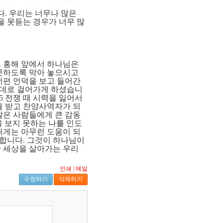
다
.
우리는 너무나 많은
을 못듣는 경우가 너무 많
.
홍해 앞에서 하나님은
못하도록 막아 놓으시고
너편 언덕을 보고 들어간
운데로 걸어가게 하셨습니
25
전쟁 때 시력을 잃어서
을 받고 찬양사역자가 되
많은 사람들에게 큰 감동
 보지 못하는 나를 인도
내게는 아무런 도움이 되
달합니다
.
그것이 하나님이
 세상을 살아가는 우리
인쇄
|
메일
수정하기
삭제하기