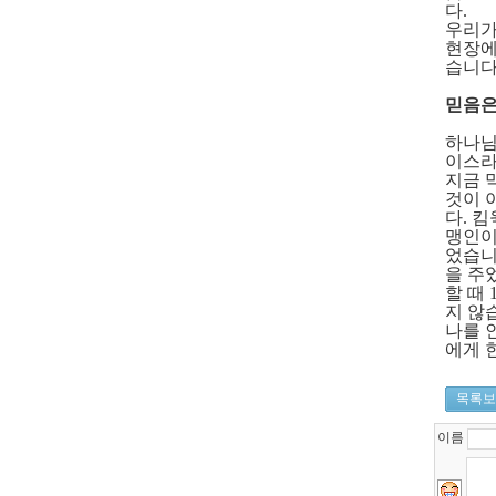
다
.
우리가
현장에
습니
믿음은
하나님
이스라
지금 
것이 
다
.
킴
맹인이
었습
을 주
할 때
지 않
나를 
에게 
목록보
이름