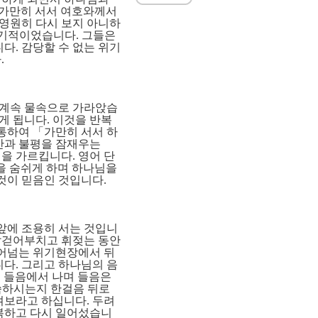
 가만히 서서 여호와께서
 영원히 다시 보지 아니하
 기적이었습니다
.
그들은
니다
.
감당할 수 없는 위기
다
.
 계속 물속으로 가라앉습
르게 됩니다
.
이것을 반복
 통하여
「
가만히 서서 하
안과 불평을 잠재우는
을 가르킵니다
.
영어 단
을 숨쉬게 하며 하나님을
 것이 믿음인 것입니다
.
앞에 조용히 서는 것입니
팔걷어부치고 휘젖는 동안
어넘는 위기현장에서 뒤
니다
.
그리고 하나님의 음
 들음에서 나며 들음은
씀하시는지 한걸음 뒤로
켜보라고 하십니다
.
두려
복하고 다시 일어섰습니