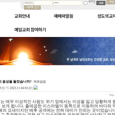
교회안내
예배와말씀
성도의교
예일교회 참여하기
 음성을 들었습니까?
|
목회칼럼
추천 75
|
2025.11.04 03:22 |
http
는 매우 이성적인 사람도 위기 앞에서는 이성을 잃고 당황하게 
 보게 됩니다
.
출애굽한 이스라엘이 동쪽으로 이동하여 바다와 
혜의 요새이지만 배후 공격에는 전혀 대비가 안되는 곳이었습니
고 추격해오는 것을 보고 이스라엘은 공포에 떨며 낙심하고 좌