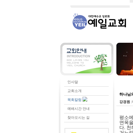
인사말
교회소개
하나님의
목회칼럼
강경원
|
예배시간 안내
평소에
찾아오시는 길
면목을
다
.
천
거느리