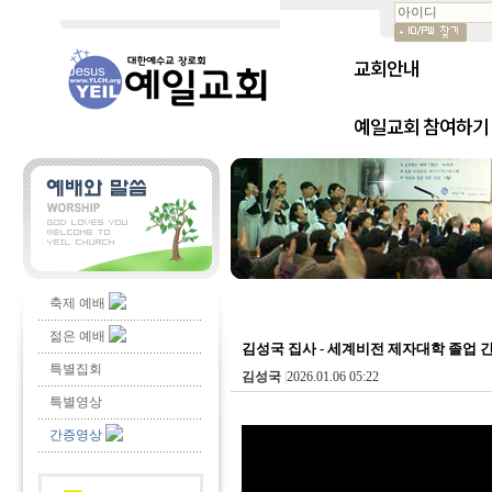
교회안내
예일교회 참여하기
축제 예배
젊은 예배
김성국 집사 - 세계비전 제자대학 졸업 간증
특별집회
김성국
|
2026.01.06 05:22
특별영상
간증영상