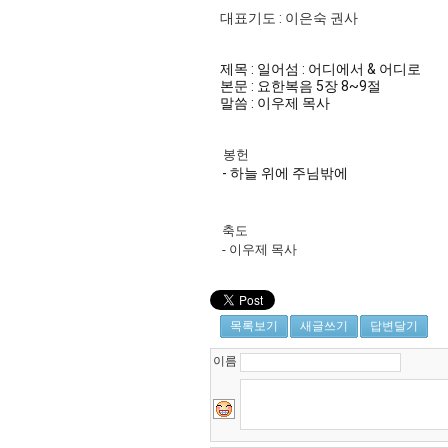
대표기도 : 이은숙 권사
제목 : 일어섬 : 어디에서 & 어디로
본문 : 요한복음 5장 8~9절
말씀 : 이우제 목사
봉헌
- 하늘 위에 주님밖에
축도
- 이우제 목사
목록보기
새글쓰기
답변달기
이름