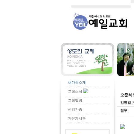
새가족소개
교회소식
오준석 
교회앨범
김영일
|
신앙간증
첨부
|
자유게시판