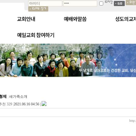
교회안내
예배와말씀
성도의교
예일교회 참여하기
형제
|
새가족소개
추천 329
|
2021.06.16 04:56 |
http