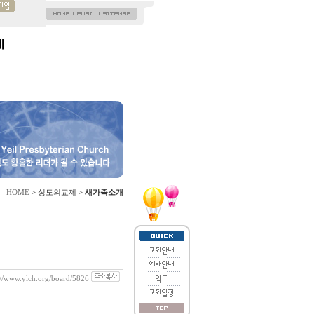
제
HOME
> 성도의교제 >
새가족소개
://www.ylch.org/board/5826