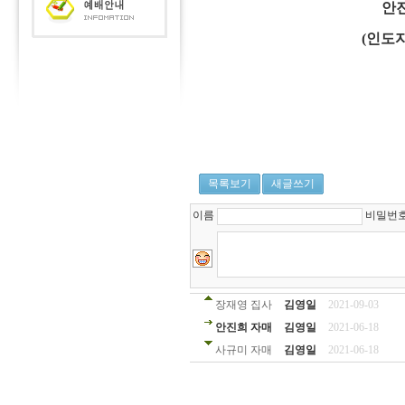
안진
(인도자
목록보기
새글쓰기
이름
비밀번
장재영 집사
김영일
2021-09-03
안진희 자매
김영일
2021-06-18
사규미 자매
김영일
2021-06-18