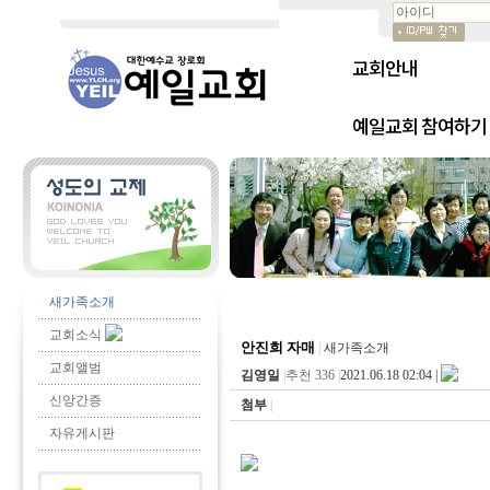
교회안내
예일교회 참여하기
새가족소개
교회소식
안진희 자매
|
새가족소개
교회앨범
김영일
|
추천 336
|
2021.06.18 02:04 |
신앙간증
첨부
|
자유게시판