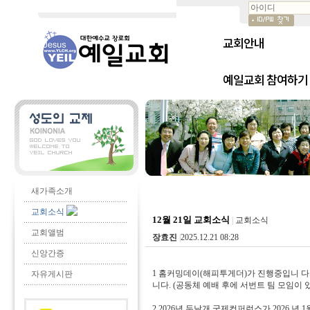
교회안내
예일교회 참여하기
새가족소개
교회소식
12월 21일 교회소식
|
교회소식
교회앨범
장효진
|
2025.12.21 08:28
신앙간증
1 홈커밍데이(해피투게더)가 진행중입니 다
자유게시판
니다. (공동체 예배 후에 서번트 팀 모임이 
2 2026년 두날개 국제컨퍼런스가 2026 년