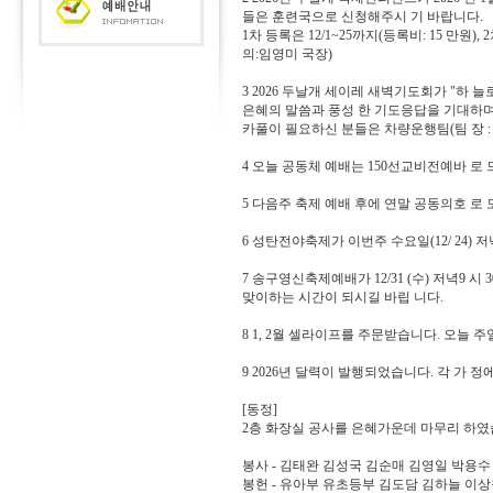
들은 훈련국으로 신청해주시 기 바랍니다.
1차 등록은 12/1~25까지(등록비: 15 만원), 
의:임영미 국장)
3 2026 두날개 세이레 새벽기도회가 "하 늘로
은혜의 말씀과 풍성 한 기도응답을 기대하며
카풀이 필요하신 분들은 차량운행팀(팀 장 :
4 오늘 공동체 예배는 150선교비전예바 로
5 다음주 축제 예배 후에 연말 공동의호 로
6 성탄전야축제가 이번주 수요일(12/ 24) 저
7 송구영신축제예배가 12/31 (수) 저녁9 
맞이하는 시간이 되시길 바립 니다.
8 1, 2월 셀라이프를 주문받습니다. 오늘
9 2026년 달력이 발행되었습니다. 각 가
[동정]
2층 화장실 공사를 은혜가운데 마무리 하
봉사 - 김태완 김성국 김순매 김영일 박용수
봉헌 - 유아부 유초등부 김도담 김하늘 이