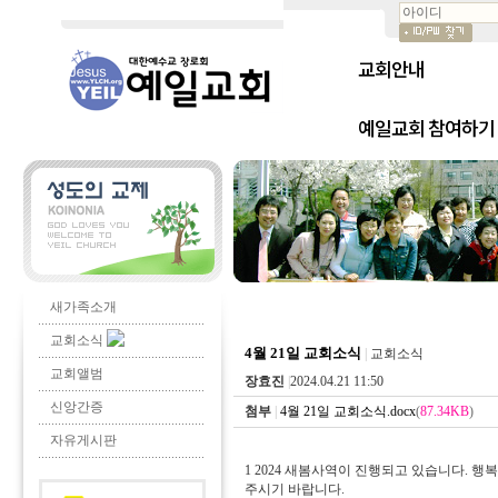
교회안내
예일교회 참여하기
새가족소개
교회소식
4월 21일 교회소식
|
교회소식
교회앨범
장효진
|
2024.04.21 11:50
신앙간증
첨부
|
4월 21일 교회소식.docx
(
87.34KB
)
자유게시판
1 2024 새봄사역이 진행되고 있습니다. 행
주시기 바랍니다.