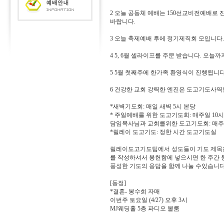
2 오늘 공동체 예배는 150선교비전예배로
바랍니다.
3 오늘 축제예배 후에 정기제직회 모입니다.
4 5, 6월 셀라이프를 주문 받습니다. 오늘까지
5 5월 첫째주에 한가족 환영식이 진행됩니다
6 건강한 교회 강력한 엔진은 도고기도사역
*새벽기도회: 매일 새벽 5시 본당
* 주일예배를 위한 도고기도회: 매주일 10
담임목사님과 교회를위한 도고기도회: 매주 
*릴레이 도고기도: 정한 시간 도고기도실
릴레이도고기도팀에서 성도들이 기도 제목을
를 작성하셔서 봉헌함에 넣으시면 한 주간
풍성한 기도의 응답을 함께 나눌 수있습니다
[동정]
*결혼- 봉수희 자매
이번주 토요일 (4/27) 오후 3시
MJ웨딩홀 5층 파디오 볼룸