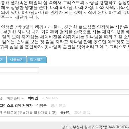
 통해 셀가족은 매일의 삶 속에서 그리스도의 사랑을 경험하고 풍
식에도 상당한 영향을 준다
.
나와 하나님
,
나와 가정
,
나와 사역
,
나와 
결되어 있다
.
하나님과 나의 관계가 모든 것에 시작이 된다
.
하루의 큐
 주는지 깨닫게 된다
.
 인생을
7
박
8
밀의 캠핑이라 한다
.
진정한 로드십을 인정하는 사람은
다
.
분명한 하나님 나라 가치관과 철저한 순종으로 사는 제자의 삶을 
더 멀리 보며 제자삼는 세계비전을 이뤄가시는 하나님을 따라 가길 
눈 앞에는 손해를 보는 것 같을 지라고 하나님 안에 있으면 아무것도 
퀴의 삶을 잘 훈련하자
.
옛사람의 습관을 벗어버리고 예수 그리스도 
기
새글쓰기
답변달기
님이 하셨습니다
박해인
2024-11-05
 그리스도 안에 거하자
이혜수
2024-10-25
한 우리교회 (두날개를 말하다를 읽고)
윤선정
2024-10-12
경기도 부천시 원미구 역곡2동 34-8 Tel) 032-345-