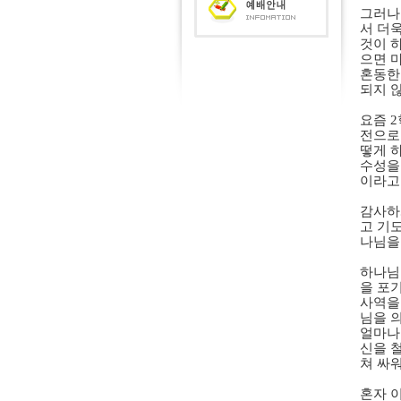
그러나
서 더
것이 
으면 
혼동한
되지 
요즘
2
전으로
떻게 
수성을
이라고
감사하
고 기
나님을
하나님
을 포
사역을
님을 
얼마나
신을 
쳐 싸
혼자 