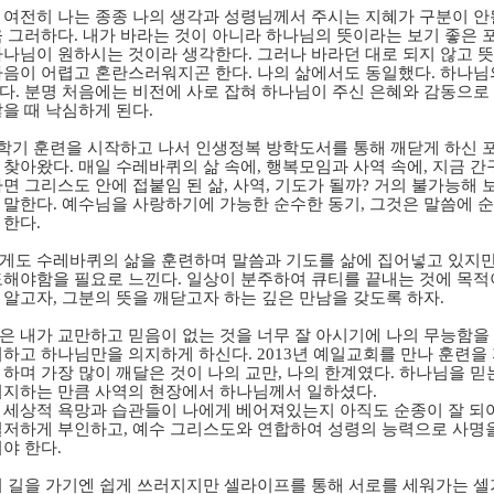
 여전히 나는 종종 나의 생각과 성령님께서 주시는 지혜가 구분이 안
욱 그러하다
.
내가 바라는 것이 아니라 하나님의 뜻이라는 보기 좋은 
하나님이 원하시는 것이라 생각한다
.
그러나 바라던 대로 되지 않고 뜻
마음이 어렵고 혼란스러워지곤 한다
.
나의 삶에서도 동일했다
.
하나님
다
.
분명 처음에는 비전에 사로 잡혀 하나님이 주신 은혜와 감동으
않을 때 낙심하게 된다
.
학기 훈련을 시작하고 나서 인생정복 방학도서를 통해 깨닫게 하신 
 찾아왔다
.
매일 수레바퀴의 삶 속에
,
행복모임과 사역 속에
,
지금 간
하면 그리스도 안에 접붙임 된 삶
,
사역
,
기도가 될까
?
거의 불가능해 
 말한다
.
예수님을 사랑하기에 가능한 순수한 동기
,
그것은 말씀에 순
 한다
.
게도 수레바퀴의 삶을 훈련하며 말씀과 기도를 삶에 집어넣고 있지
도해야함을 필요로 느낀다
.
일상이 분주하여 큐티를 끝내는 것에 목적이
 알고자
,
그분의 뜻을 깨닫고자 하는 깊은 만남을 갖도록 하자
.
은 내가 교만하고 믿음이 없는 것을 너무 잘 아시기에 나의 무능함을
기하고 하나님만을 의지하게 하신다
. 2013
년 예일교회를 만나 훈련을
 하며 가장 많이 깨달은 것이 나의 교만
,
나의 한계였다
.
하나님을 믿
의지하는 만큼 사역의 현장에서 하나님께서 일하셨다
.
 세상적 욕망과 습관들이 나에게 베어져있는지 아직도 순종이 잘 되
철저하게 부인하고
,
예수 그리스도와 연합하여 성령의 능력으로 사명
워야 한다
.
이 길을 가기엔 쉽게 쓰러지지만 셀라이프를 통해 서로를 세워가는 