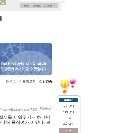
제
HOME
> 성도의교제 >
신앙간증
://www.ylch.org/board/7837
질서를 세워주시는 하나님
하나씩 움직여가고 있다
.
모