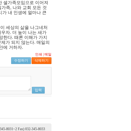
성한 셀가족모임으로 이어져
셀가족
,
나와 교회 모든 것
티가 내 인생에 얼마나 큰
 이 세상의 삶을 나그네처
배우자
.
더 높이 나는 새가
소망한다
.
때론 이해가 가지
문제가 되지 않는다
.
매일의
안에 거하자
.
인쇄
|
메일
수정하기
삭제하기
입력
8031~2 Fax) 032-345-8033