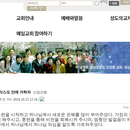
교회안내
예배와말씀
성도의교
예일교회 참여하기
리스도 안에 거하자
|
신앙간증
추천 394
|
2024.10.25 12:18 |
http
훈련을 시작하고 하나님께서 새로운 은혜를 많이 부어주셨다
.
가정의 
게 해주시고
,
훈련을 통해 비전을 회복시켜 주시며
,
멈췄던 발걸음이 
역에서 하나님께서 하나님 되심을 알도록 가르쳐주셨다
.