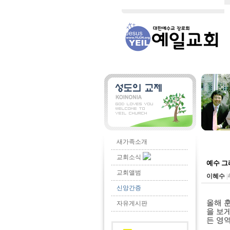
새가족소개
교회소식
예수 그
교회앨범
이혜수
|
신앙간증
올해 
자유게시판
을 보
든 영