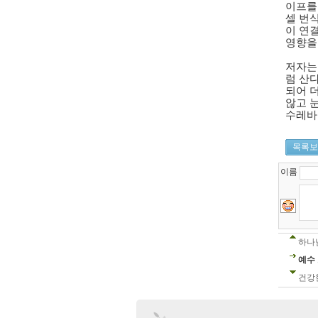
이프를
셀 번
이 연
영향을
저자는
럼 산
되어 
않고 
수레바
목록보
이름
하나
예수
건강